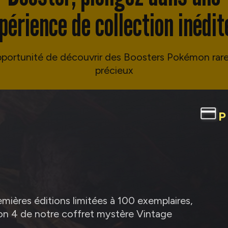
périence de collection inédit
pportunité de découvrir des Boosters Pokémon rare
précieux
credit_card
PAIEMENT 
mières éditions limitées à 100 exemplaires,
ion 4 de notre coffret mystère Vintage