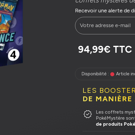
coffrets mystères de
Recevoir une alerte de d
94,99€ TTC
Disponibilité :
Article i
LES BOOSTE
DE MANIÈRE
verified
Les coffrets myst
PokéMystère sont 
de produits Poké