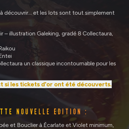
à découvrir… et les lots sont tout simplement
– illustration Galeking, gradé 8 Collectaura,
Raikou
Entei
llectaura un classique incontournable pour les
si les tickets d'or ont été découverts.
TTE NOUVELLE ÉDITION :
pée et Bouclier à Écarlate et Violet minimum,