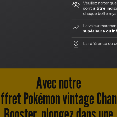
visibility_off
Veuillez noter qu
sont
à titre indic
chaque boîte mys
trending_up
La valeur marchan
supérieure ou in
pin_drop
La référence du 
Avec notre
ffret Pokémon vintage Cha
Booster, plongez dans une