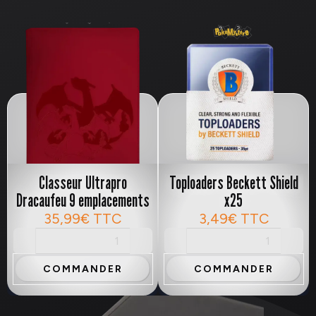
Classeur Ultrapro
Toploaders Beckett Shield
Dracaufeu 9 emplacements
x25
35,99€
TTC
3,49€
TTC
COMMANDER
COMMANDER